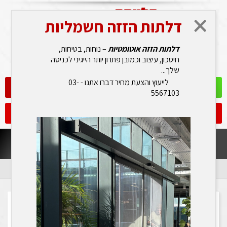
דלתות הזזה חשמליות
03-556-7103
דלתות הזזה אוטומטיות
– נוחות, בטיחות,
חיסכון, עיצוב וכמובן פתרון יותר הייגיני לכניסה
שלך...
לייעוץ והצעת מחיר דברו אתנו - 03-
לקהל המקצועי
יצירת קשר
5567103
גלריית וידאו
גלריה
הצגת תפריט
יצירת קשר
צור קשר