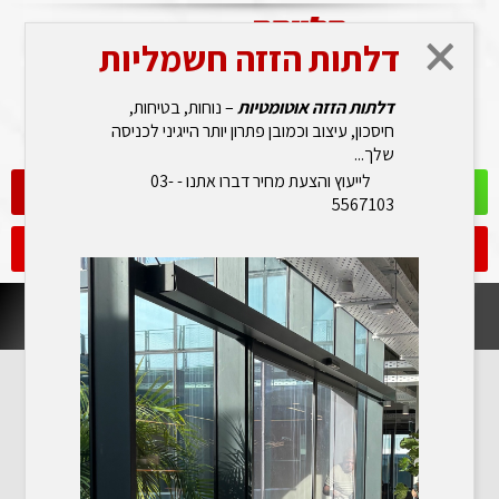
דלתות הזזה חשמליות
03-556-7103
דלתות הזזה אוטומטיות
– נוחות, בטיחות,
חיסכון, עיצוב וכמובן פתרון יותר הייגיני לכניסה
שלך...
לייעוץ והצעת מחיר דברו אתנו - 03-
לקהל המקצועי
יצירת קשר
5567103
גלריית וידאו
גלריה
הצגת תפריט
חדשות ומידע
מאמר 4 - יתרונות השימוש באלומיניום לחזיתות הבניין
יתרונות השימוש באלומיניום לחזיתות הבניין
חזרה לעמוד קודם