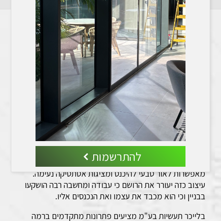
יתרונות השימוש באלומיניום לחזיתות הבניין
יתרונות השימוש באלומיניום לחזיתות הבניין
חזית הבניין משמשת כפניו ומייצגת את מהותו ותדמיתו
לעוברים ושבים.
כאשר חזית הבניין סגורה ומוזנחת, היא אינה משאירה רושם
משמעותי, או עלולה להשאיר רושם של אי נוחות ורתיעה.
עם זאת, כאשר החזית מעוצבת באופן מזמין, הרושם שיתעורר
בקרב העוברים והשבים בבניין יהיה שונה לחלוטין.
להתרשמות
חזיתות הזכוכית השוברות את ההפרדה בין הפנים לחוץ,
מאפשרות לאור טבעי להיכנס ומציגות אסתטיקה נעימה.
עיצוב כזה יעורר את הרושם כי עבודה ומחשבה רבה הושקעו
בבניין וכי הוא מכבד את עצמו ואת הנכנסים אליו.
בלייכר תעשיות בע"מ מציעים פתרונות מתקדמים ברמה